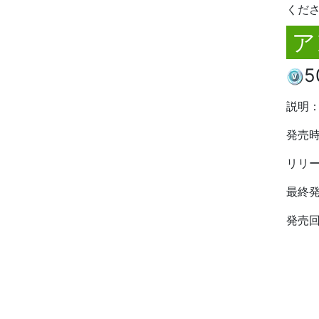
くだ
ア
5
説明
発売
リリ
最終
発売回