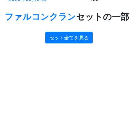
2025年04月30日
463
ファルコンクラン
セットの一部
2025年04月29日
464
セット全てを見る
2025年03月23日
501
2025年03月22日
502
2024年12月06日
608
2024年12月05日
609
2024年12月04日
610
2024年07月05日
762
2024年04月11日
847