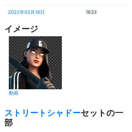
2022年02月18日
1633
2021年12月19日
1694
イメージ
2021年11月16日
1727
2021年10月10日
1764
2021年09月10日
1794
2021年09月09日
1795
動画
ストリートシャドー
セットの一
部